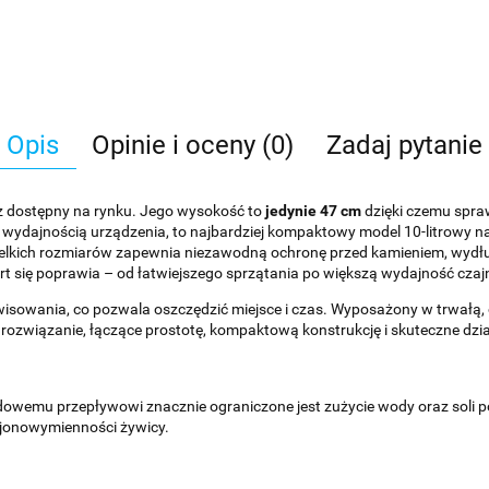
Opis
Opinie i oceny (0)
Zadaj pytanie
z dostępny na rynku. Jego wysokość to
jedynie 47 cm
dzięki czemu spra
 wydajnością urządzenia,
to najbardziej kompaktowy model 10-litrowy n
lkich rozmiarów zapewnia niezawodną ochronę przed kamieniem, wydłu
t się poprawia – od łatwiejszego sprzątania po większą wydajność czajn
rwisowania, co pozwala oszczędzić miejsce i czas. Wyposażony w trwał
 rozwiązanie, łączące prostotę, kompaktową konstrukcję i skuteczne dzia
owemu przepływowi znacznie ograniczone jest zużycie wody oraz soli 
 jonowymienności żywicy.