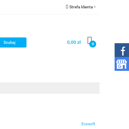
Strefa klienta
 gazowania wody
Zaloguj się
Zarejestruj się
Dodaj zgłoszenie
0,00 zł
0
Zgody cookies
py
Wkłady
Inne
Kontakt
Ecosoft