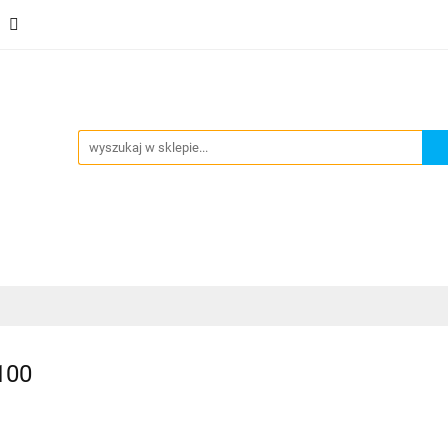
Stacje uzdatniania
Dystrybutory wody
Ekspresy do
y
Inne
Kontakt
Nowości
Blog
Zobacz
strybutory wody
Ekspresy do gazowania wody
Pom
100