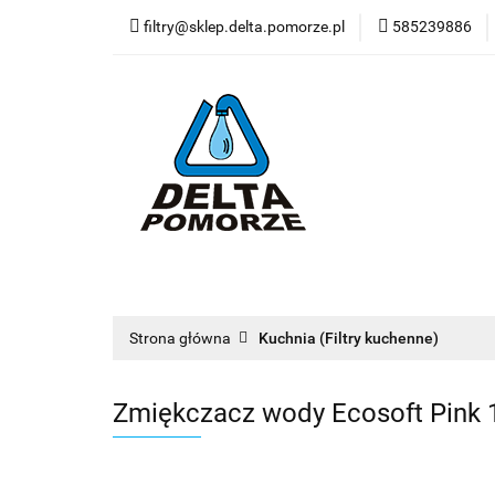
filtry@sklep.delta.pomorze.pl
585239886
Filtry do wody
Pompy
Wkład
Filtry do wody
Stacje uzdatniania
Dy
Nowości
Blog
Zobacz
Strona główna
Kuchnia (Filtry kuchenne)
Zmiękczacz wody Ecosoft Pink 