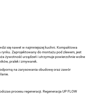
wdzi się nawet w najmniejszej kuchni. Kompaktowa
a rynku. Zaprojektowany do montażu pod zlewem, jest
ża żywotność urządzeń i utrzymuje powierzchnie wolne
ików, pralek i zmywarek.
ą, odporną na zarysowania obudowę oraz zawór
łanie.
podczas procesu regeneracji. Regeneracja UP FLOW