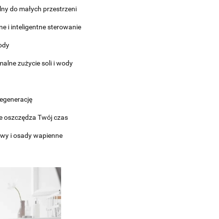
ny do małych przestrzeni
i inteligentne sterowanie
ody
alne zużycie soli i wody
regenerację
e oszczędza Twój czas
łowy i osady wapienne