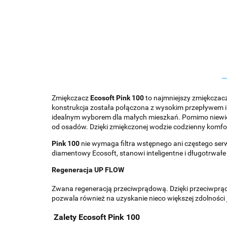
Zmiękczacz
Ecosoft Pink
100
to najmniejszy zmiękczac
konstrukcja została połączona z wysokim przepływem i
idealnym wyborem dla małych mieszkań. Pomimo niewie
od osadów. Dzięki zmiękczonej wodzie codzienny komfor
Pink 100
nie wymaga filtra wstępnego ani częstego se
diamentowy Ecosoft, stanowi inteligentne i długotrwałe
Regeneracja UP FLOW
Zwana regeneracją przeciwprądową. Dzięki przeciwprąd
pozwala również na uzyskanie nieco większej zdolności
Zalety Ecosoft Pink 100