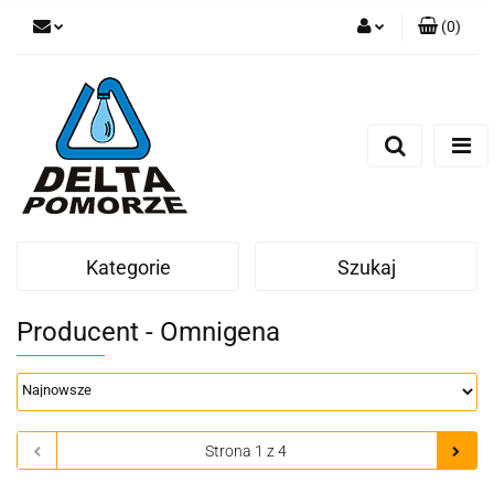
(
0
)
Zaloguj się
Zarejestruj się
Dodaj zgłoszenie
Zgody cookies
Kategorie
Szukaj
Producent - Omnigena