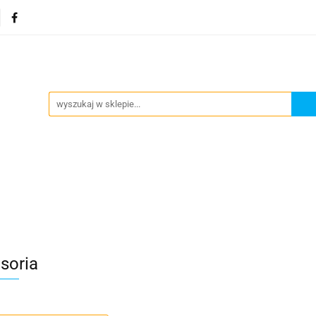
Stacje uzdatniania
Dystrybutory wody
Ekspresy d
dy
Inne
Kontakt
Nowości
Blog
Zobacz
ystrybutory wody
Ekspresy do gazowania wody
Po
soria