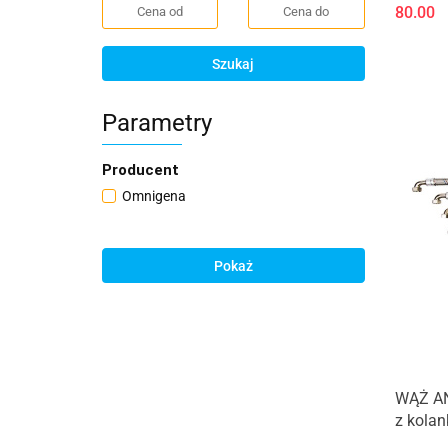
80.00
Szukaj
Parametry
Producent
Omnigena
Pokaż
WĄŻ A
z kola