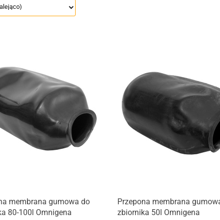
na membrana gumowa do
Przepona membrana gumow
ika 80-100l Omnigena
zbiornika 50l Omnigena