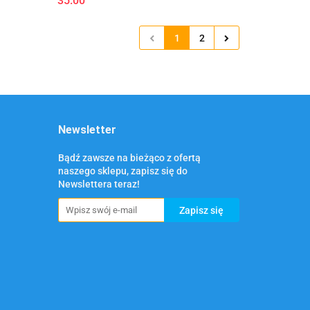
35.00
1
2
Newsletter
Bądź zawsze na bieżąco z ofertą
naszego sklepu, zapisz się do
Newslettera teraz!