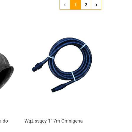
1
2
a do
Wąż ssący 1" 7m Omnigena