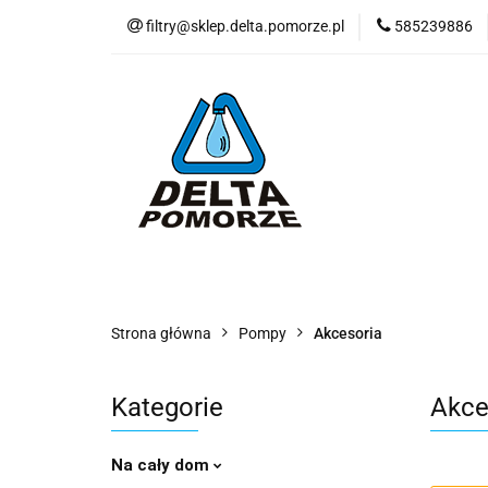
filtry@sklep.delta.pomorze.pl
585239886
Filtry do wody
Pompy
Wkła
Filtry do wody
Stacje uzdatniania
D
Nowości
Blog
Zobacz
Strona główna
Pompy
Akcesoria
Kategorie
Akce
Na cały dom