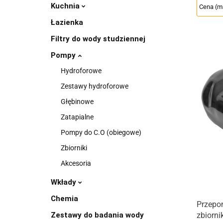
Kuchnia
Łazienka
Filtry do wody studziennej
Pompy
Hydroforowe
Zestawy hydroforowe
Głębinowe
Zatapialne
Pompy do C.O (obiegowe)
Zbiorniki
Akcesoria
Wkłady
Chemia
Przepo
Zestawy do badania wody
zbiorn