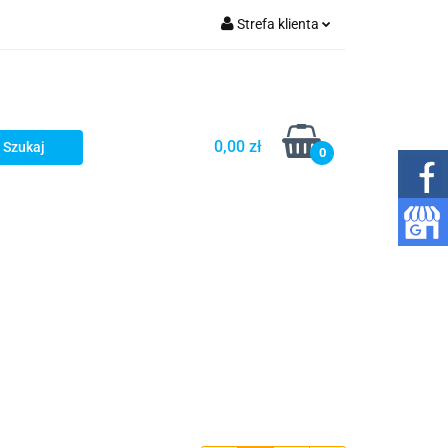
Strefa klienta
o gazowania wody
Zaloguj się
Zarejestruj się
Dodaj zgłoszenie
0,00 zł
0
Zgody cookies
mpy
Wkłady
Inne
Kontakt