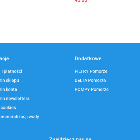
45.00
acje
Dodatkowe
i płatności
FILTRY Pomorze
in sklepu
DELTA Pomorze
in konta
POMPY Pomorze
in newslettera
 cookies
emineralizacji wody
Znajdziesz nas na