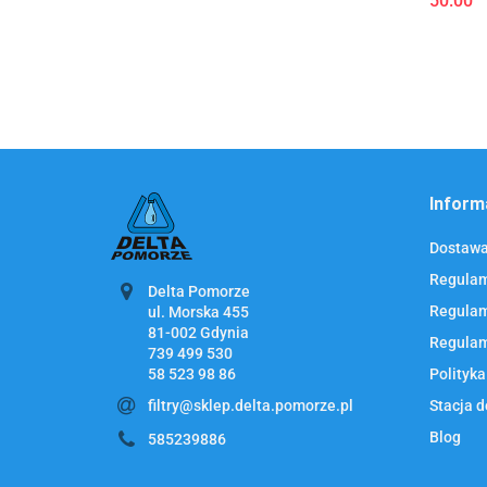
50.00
Inform
Dostawa 
Regulam
Delta Pomorze
Regulam
ul. Morska 455
Regulam
58 523 98 86
Polityka
filtry@sklep.delta.pomorze.pl
Stacja d
Blog
585239886