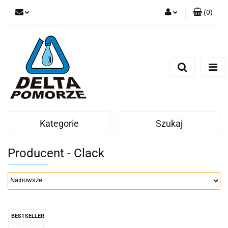
(
0
)
Zaloguj się
Zarejestruj się
Dodaj zgłoszenie
Zgody cookies
Kategorie
Szukaj
Producent - Clack
BESTSELLER