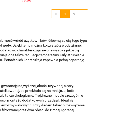
99.00
1
2
pularność wśród użytkowników. Główną zaletą tego typu
eł wody.
Dzięki temu można korzystać z wody zimnej,
Dodatkowo charakteryzują się one wysoką jakością
iają one także regulację temperatury i siły strumienia.
u. Ponadto ich konstrukcja zapewnia pełną separację
 gwarancję najwyższej jakości używanej cieczy.
telkowanej, co przekłada się na mniejszą ilość
ale także ekologiczne. Trójdrożne modele szczególnie
zności montażu dodatkowych urządzeń. Idealnie
dzlewozmywakowych. Przykładem takiego rozwiązania
iltrowanej oraz dwa obiegi do zimnej i gorącej.