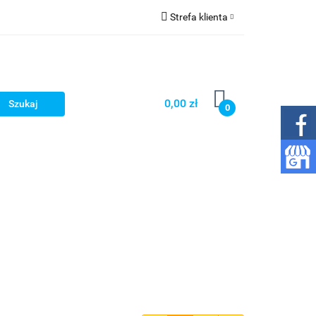
Strefa klienta
 gazowania wody
Zaloguj się
Zarejestruj się
Dodaj zgłoszenie
0,00 zł
0
Zgody cookies
py
Wkłady
Inne
Kontakt