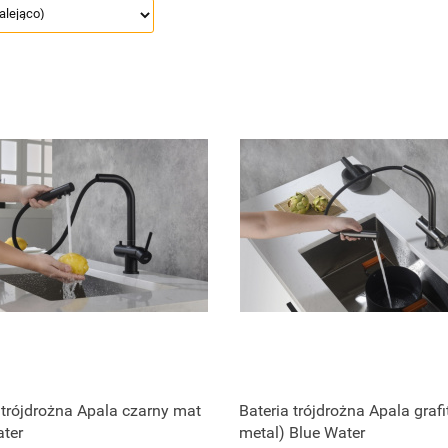
Zapytaj o cenę
Zapytaj o cenę
 trójdrożna Apala czarny mat
Bateria trójdrożna Apala grafi
ter
metal) Blue Water