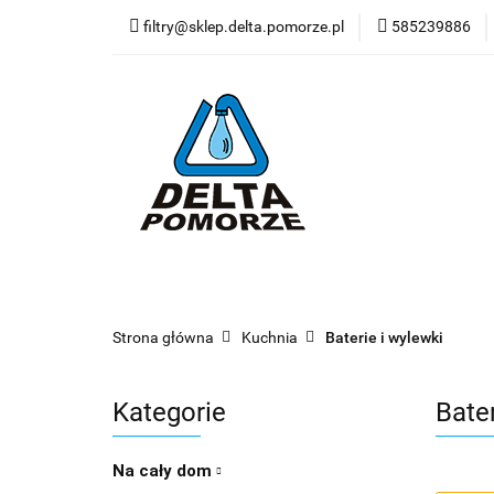
filtry@sklep.delta.pomorze.pl
585239886
Filtry do wody
Pompy
Wkład
Filtry do wody
Stacje uzdatniania
Dy
Nowości
Blog
Zobacz
Strona główna
Kuchnia
Baterie i wylewki
Kategorie
Bater
Na cały dom