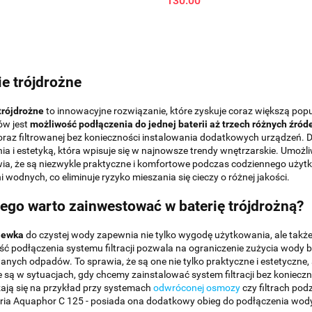
130.00
ie trójdrożne
trójdrożne
to innowacyjne rozwiązanie, które zyskuje coraz większą po
ów jest
możliwość podłączenia do jednej baterii aż trzech różnych źród
oraz filtrowanej bez konieczności instalowania dodatkowych urządzeń. 
a i estetyką, która wpisuje się w najnowsze trendy wnętrzarskie. Umożliw
ia, że są niezwykle praktyczne i komfortowe podczas codziennego użytk
i wodnych, co eliminuje ryzyko mieszania się cieczy o różnej jakości.
ego warto zainwestować w baterię trójdrożną?
lewka
do czystej wody zapewnia nie tylko wygodę użytkowania, ale także
ć podłączenia systemu filtracji pozwala na ograniczenie zużycia wody bu
nych odpadów. To sprawia, że są one nie tylko praktyczne i estetyczne, 
 są w sytuacjach, gdy chcemy zainstalować system filtracji bez koniec
ją się na przykład przy systemach
odwróconej osmozy
czy filtrach po
eria Aquaphor C 125 - posiada ona dodatkowy obieg do podłączenia wody f