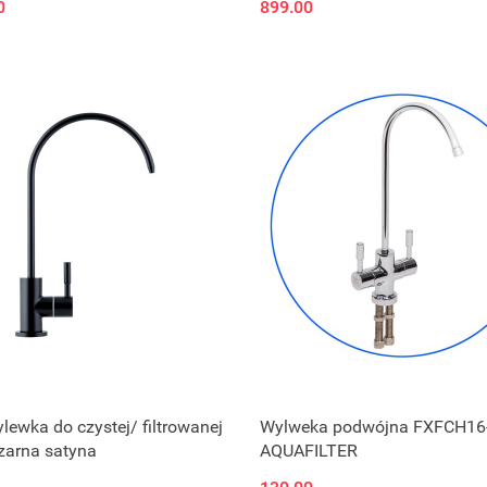
0
899.00
lewka do czystej/ filtrowanej
Wylweka podwójna FXFCH16
zarna satyna
AQUAFILTER