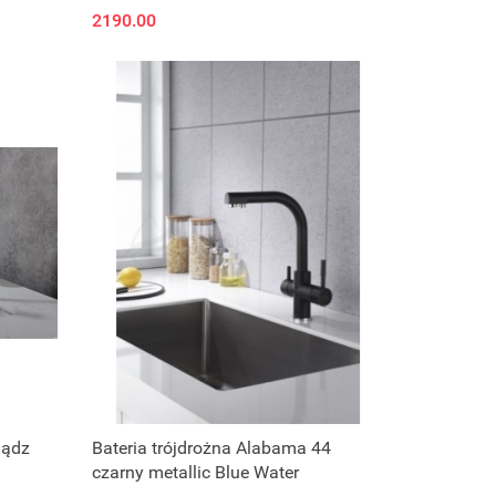
2190.00
Zapytaj o cenę
iądz
Bateria trójdrożna Alabama 44
czarny metallic Blue Water