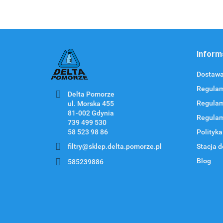
Inform
Dostawa 
Regulam
Delta Pomorze
Regulam
ul. Morska 455
Regulam
58 523 98 86
Polityka
filtry@sklep.delta.pomorze.pl
Stacja d
Blog
585239886