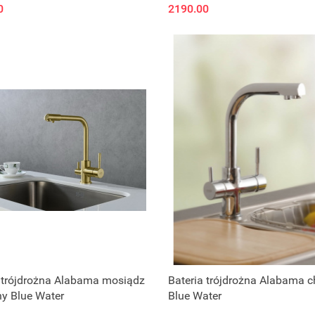
0
2190.00
Zapytaj o cenę
Zapytaj o cenę
 trójdrożna Alabama mosiądz
Bateria trójdrożna Alabama 
y Blue Water
Blue Water