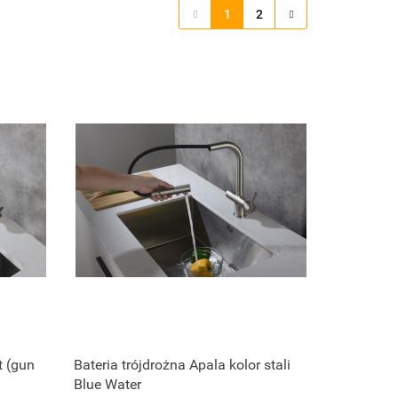
1
2
Zapytaj o cenę
t (gun
Bateria trójdrożna Apala kolor stali
Blue Water