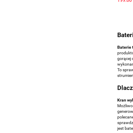
199.00
Bater
Baterie 
produkt
gorącej 
wykonani
To spraw
strumien
Dlacz
Kran wy
Możliwoś
generowa
polecane
sprawdza
jest bat