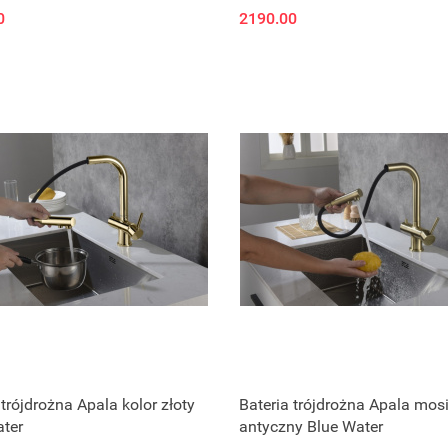
0
2190.00
Zapytaj o cenę
Zapytaj o cenę
 trójdrożna Apala kolor złoty
Bateria trójdrożna Apala mos
ter
antyczny Blue Water