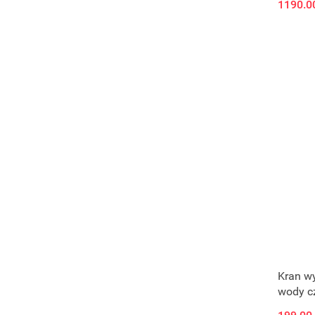
1190.0
Kran wy
wody c