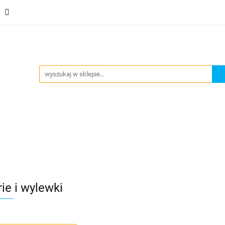
Stacje uzdatniania
Dystrybutory wody
Ekspresy do
y
Inne
Kontakt
Nowości
Blog
Zobacz
strybutory wody
Ekspresy do gazowania wody
Pom
ie i wylewki