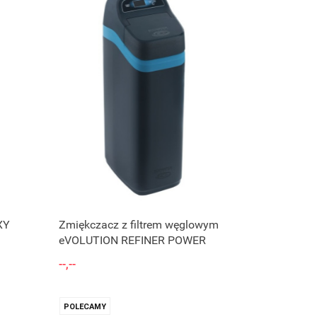
Zapytaj o cenę
XY
Zmiękczacz z filtrem węglowym
eVOLUTION REFINER POWER
--,--
POLECAMY