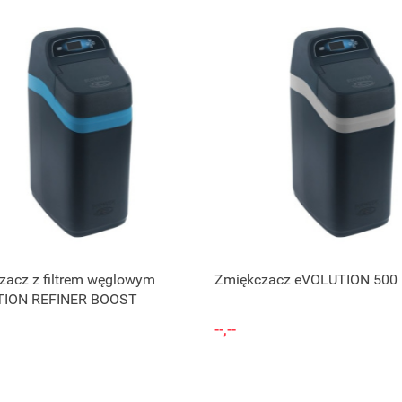
Zapytaj o cenę
Zapytaj o cenę
zacz z filtrem węglowym
Zmiękczacz eVOLUTION 50
TION REFINER BOOST
--,--