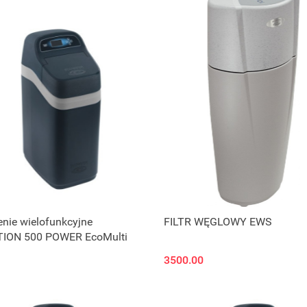
Zapytaj o cenę
nie wielofunkcyjne
FILTR WĘGLOWY EWS
ION 500 POWER EcoMulti
3500.00