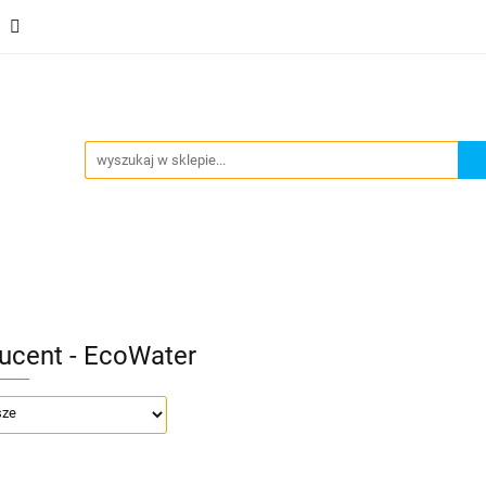
Stacje uzdatniania
Dystrybutory wody
Ekspresy do
y
Inne
Kontakt
Nowości
Blog
Zobacz
strybutory wody
Ekspresy do gazowania wody
Pom
ucent - EcoWater