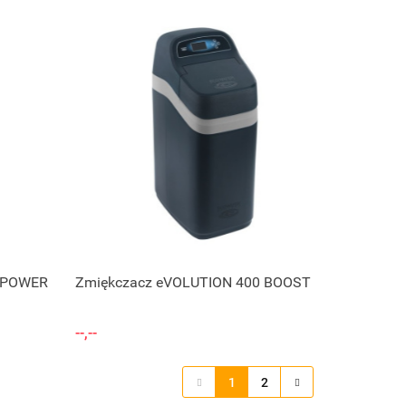
Zapytaj o cenę
0 POWER
Zmiękczacz eVOLUTION 400 BOOST
--,--
1
2