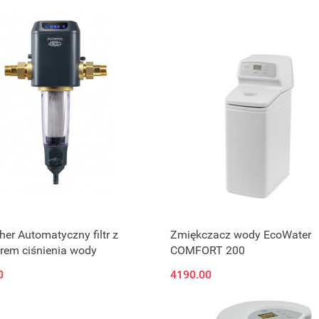
Zapytaj o cenę
er Automatyczny filtr z
Zmiękczacz wody EcoWater
rem ciśnienia wody
COMFORT 200
0
4190.00