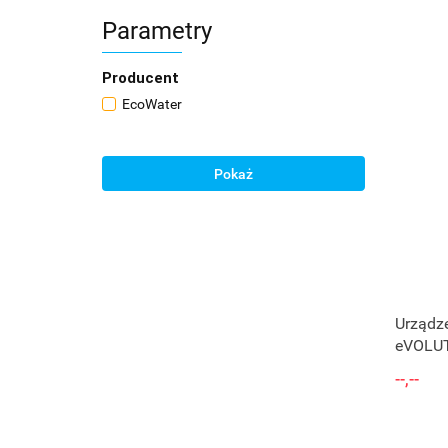
Parametry
Producent
EcoWater
Pokaż
Urządze
eVOLUT
--,--