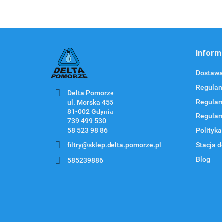
Inform
Dostawa 
Regulam
Delta Pomorze
Regulam
ul. Morska 455
Regulam
58 523 98 86
Polityka
filtry@sklep.delta.pomorze.pl
Stacja d
Blog
585239886