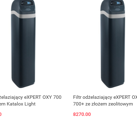
dżelaziający eXPERT OXY 700
Filtr odżelaziający eXPERT O
em Katalox Light
700+ ze złożem zeolitowym
0
8270.00