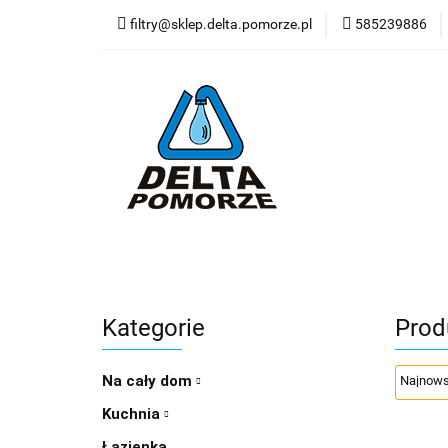
filtry@sklep.delta.pomorze.pl
585239886
Filtry do wody
Pompy
Wkład
Filtry do wody
Stacje uzdatniania
Dy
Nowości
Blog
Zobacz
Kategorie
Prod
Na cały dom
Kuchnia
Łazienka