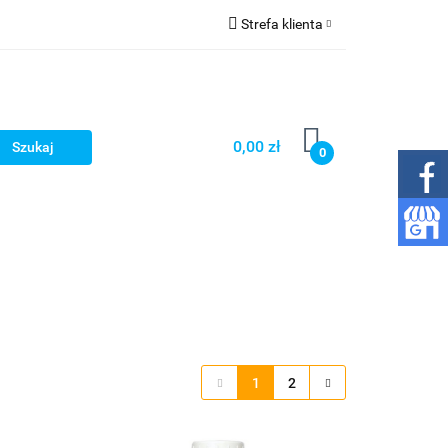
Strefa klienta
 gazowania wody
Zaloguj się
Zarejestruj się
Dodaj zgłoszenie
0,00 zł
0
Zgody cookies
py
Wkłady
Inne
Kontakt
1
2