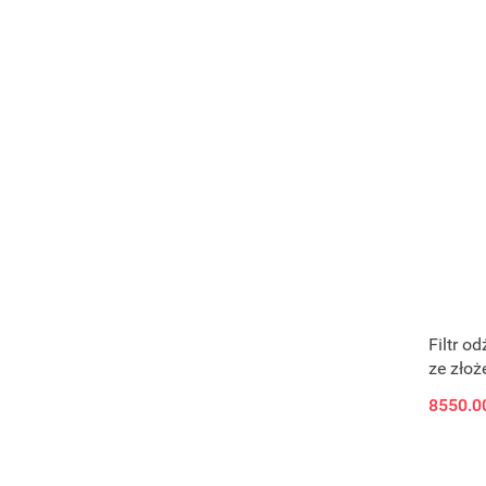
Filtr o
ze złoż
8550.0