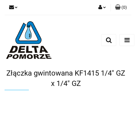
(
0
)
Zaloguj się
Zarejestruj się
Dodaj zgłoszenie
Zgody cookies
Złączka gwintowana KF1415 1/4" GZ
x 1/4" GZ