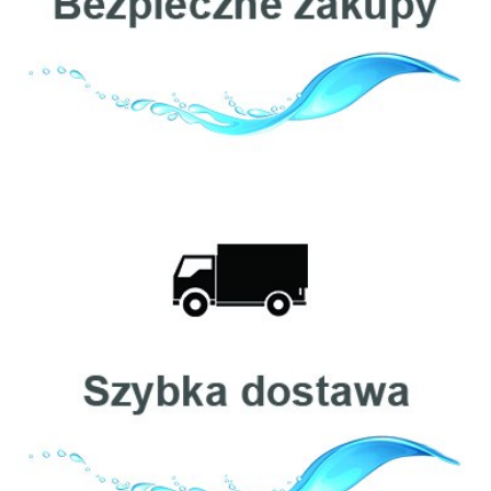
Cintropur
Clack
Ecosoft