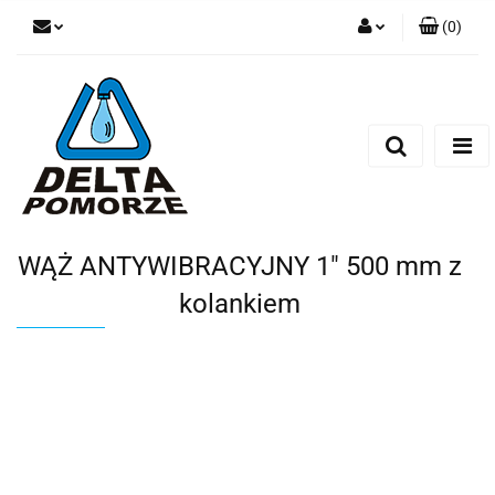
(
0
)
Zaloguj się
Zarejestruj się
Dodaj zgłoszenie
Zgody cookies
WĄŻ ANTYWIBRACYJNY 1" 500 mm z
kolankiem