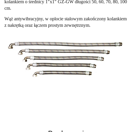
kolankiem o średnicy 1"x1" GZ-GW długości 50, 60, 70, 80, 100
cm.
Wąż antywibracyjny, w oplocie stalowym zakończony kolankiem
z nakrętką oraz łączem prostym zewnętrznym.