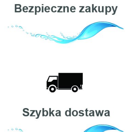
Cintropur
Clack