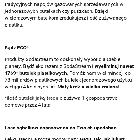
tradycyjnych napojów gazowanych sprzedawanych w
jednorazowych butelkach czy puszkach. Dzięki
wielorazowym butelkom zredukujesz ilość zużywanego
plastiku.
Bądź ECO!
Produkty SodaStream to doskonały wybór dla Ciebie i
planety. Bądź eko razem z SodaStream i
wyeliminuj nawet
1769* butelek plastikowych
. Pomóż nam w eliminacji do
78 miliardów plastikowych butelek jednorazowego użytku
w ciągu 4 kolejnych lat.
Mały krok = wielka zmiana
!
*ilość butelek jaką średnio zużywa 1 gospodarstwo
domowe przez 4 lata
Ilość bąbelków dopasowana do Twoich upodobań
Lekki, średni, a może mocny gaz?
Gazuj tak, jak lubisz
.