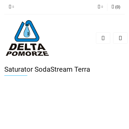
(
0
)
Zaloguj się
Zarejestruj się
Dodaj zgłoszenie
Zgody cookies
Saturator SodaStream Terra