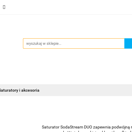
Stacje uzdatniania
Dystrybutory wody
Ekspresy do
y
Inne
Kontakt
Nowości
Blog
Zobacz
strybutory wody
Ekspresy do gazowania wody
Pom
Saturatory i akcesoria
Saturator SodaStream DUO zapewnia podwójną r