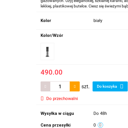
gazowanych. Użyj eleganckiej, szklanej karafki,
lekkiej, plastikowej butelce. Ciesz się świeżymi bą
Kolor
biały
Kolor/Wzór
490.00
szt.
Do koszyka
Do przechowalni
Wysyłka w ciągu
Do 48h
Cena przesyłki
0