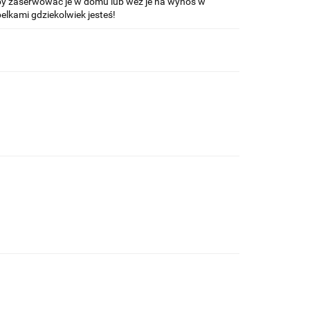
 aby zaserwować je w domu lub weź je na wynos w
belkami gdziekolwiek jesteś!