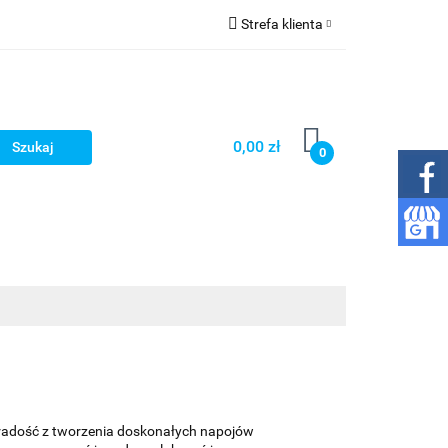
Strefa klienta
 gazowania wody
Zaloguj się
Zarejestruj się
Dodaj zgłoszenie
0,00 zł
0
Zgody cookies
py
Wkłady
Inne
Kontakt
adość z tworzenia doskonałych napojów