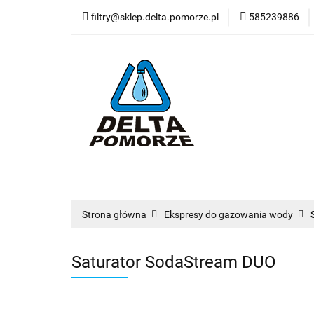
filtry@sklep.delta.pomorze.pl
585239886
Filtry do wody
Pompy
Wkład
Filtry do wody
Stacje uzdatniania
Dy
Nowości
Blog
Zobacz
Strona główna
Ekspresy do gazowania wody
Saturator SodaStream DUO