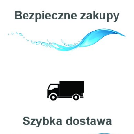
Cintropur
Clack