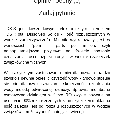
Opinie i oceny (0)
Zadaj pytanie
TDS-3 jest kieszonkowym, elektronicznym miernikiem
TDS (Total Dissolved Solids - ilość rozpuszczonych w
wodzie zanieczyszczeń). Miernik wyskalowany jest w
wartościach "ppm" -
p
arts
p
er
m
illion, czyli
najpopularniejszym przyjętym na świecie sposobie
oznaczania ilości rozpuszczonych w wodzie cząsteczek
związków chemicznych.
W praktycznym zastosowaniu miernik pozwala bardzo
szybko i pewnie określić czystość wody - typowo stosuje
się miernik przy sprawdzaniu skuteczności uzdatniania
wody metodą odwróconej osmozy. Sprawna membrana
osmotyczna działająca w filtrze RO zwykle pozwala na
usunięcie 90% rozpuszczonych zanieczyszczeń (dokładna
ilość zależna jest od rodzaju rozpuszczonych w wodzie
związków i może wynosić mniej jak i więcej).