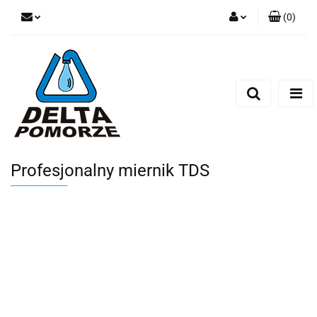
(
0
)
Zaloguj się
Zarejestruj się
Dodaj zgłoszenie
Zgody cookies
Profesjonalny miernik TDS