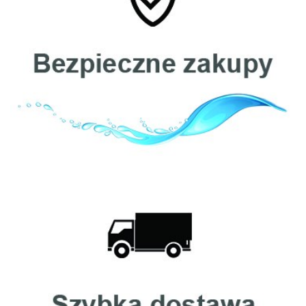
Cintropur
Clack