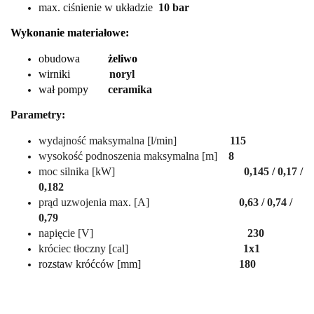
max. ciśnienie w układzie
10 bar
Wykonanie materiałowe:
obudowa
żeliwo
wirniki
noryl
wał pompy
ceramika
Parametry:
wydajność maksymalna [l/min]
115
wysokość podnoszenia maksymalna [m]
8
moc silnika [kW]
0,145 / 0,17 /
0,182
prąd uzwojenia max. [A]
0,63 / 0,74 /
0,79
napięcie [V]
230
króciec tłoczny [cal]
1x1
rozstaw króćców [mm]
180