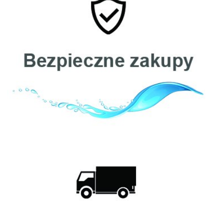
Cintropur
Clack