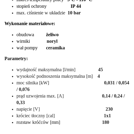
stopień ochrony
IP 44
max. ciśnienie w układzie
10 bar
Wykonanie materiałowe:
obudowa
żeliwo
wirniki
noryl
wał pompy
ceramika
Parametry:
wydajność maksymalna [l/min]
45
wysokość podnoszenia maksymalna [m]
4
moc silnika [kW]
0,031 / 0,054
/ 0,076
prąd uzwojenia max. [A]
0,14 / 0,24 /
0,33
napięcie [V]
230
króciec tłoczny [cal]
1x1
rozstaw króćców [mm]
180