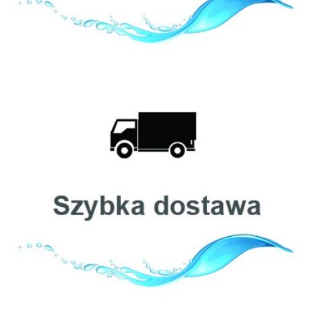
Cintropur
Clack
Ecosoft