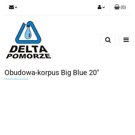
(
0
)
Zaloguj się
Zarejestruj się
Dodaj zgłoszenie
Zgody cookies
Obudowa-korpus Big Blue 20"