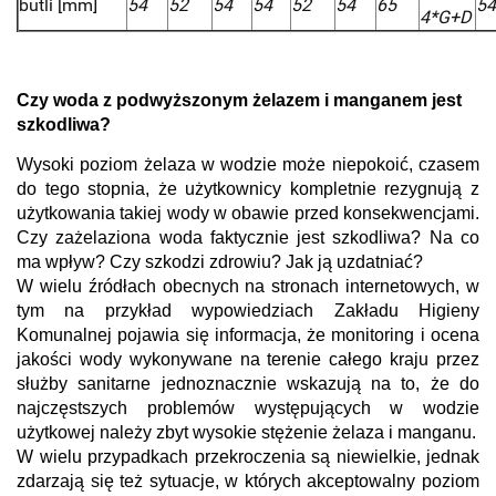
butli [mm]
54
52
54
54
52
54
65
5
4*G+D
Czy woda z podwyższonym żelazem i manganem jest
szkodliwa?
Wysoki poziom żelaza w wodzie może niepokoić, czasem
do tego stopnia, że użytkownicy kompletnie rezygnują z
użytkowania takiej wody w obawie przed konsekwencjami.
Czy zażelaziona woda faktycznie jest szkodliwa? Na co
ma wpływ? Czy szkodzi zdrowiu? Jak ją uzdatniać?
W wielu źródłach obecnych na stronach internetowych, w
tym na przykład wypowiedziach Zakładu Higieny
Komunalnej pojawia się informacja, że monitoring i ocena
jakości wody wykonywane na terenie całego kraju przez
służby sanitarne jednoznacznie wskazują na to, że do
najczęstszych problemów występujących w wodzie
użytkowej należy zbyt wysokie stężenie żelaza i manganu.
W wielu przypadkach przekroczenia są niewielkie, jednak
zdarzają się też sytuacje, w których akceptowalny poziom