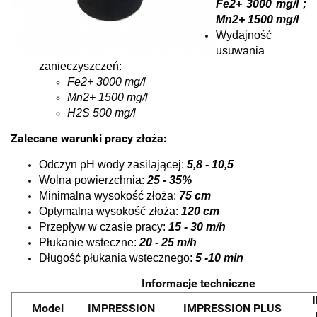
Fe2+ 3000 mg/l ;
Mn2+ 1500 mg/l
Wydajność
usuwania
zanieczyszczeń:
Fe2+ 3000 mg/l
Mn2+ 1500 mg/l
H2S 500 mg/l
Zalecane warunki pracy złoża:
Odczyn pH wody zasilającej:
5,8 - 10,5
Wolna powierzchnia:
25 - 35%
Minimalna wysokość złoża:
75 cm
Optymalna wysokość złoża:
120 cm
Przepływ w czasie pracy:
15 - 30 m/h
Płukanie wsteczne:
20 - 25 m/h
Długość płukania wstecznego:
5 -10 min
Informacje techniczne
I
Model
IMPRESSION
IMPRESSION PLUS