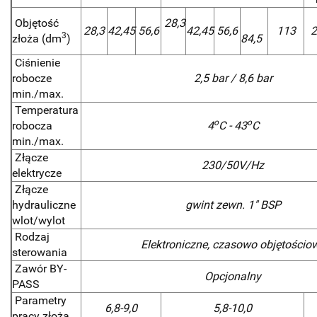
Objętość
28,3
28,3
42,45
56,6
42,45
56,6
113
2
3
złoża (dm
)
84,5
Ciśnienie
robocze
2,5 bar / 8,6 bar
min./max.
Temperatura
o
o
robocza
4
C - 43
C
min./max.
Złącze
230/50V/Hz
elektrycze
Złącze
hydrauliczne
gwint zewn. 1" BSP
wlot/wylot
Rodzaj
Elektroniczne, czasowo objętościo
sterowania
Zawór BY-
Opcjonalny
PASS
Parametry
6,8-9,0
5,8-10,0
pracy złoża