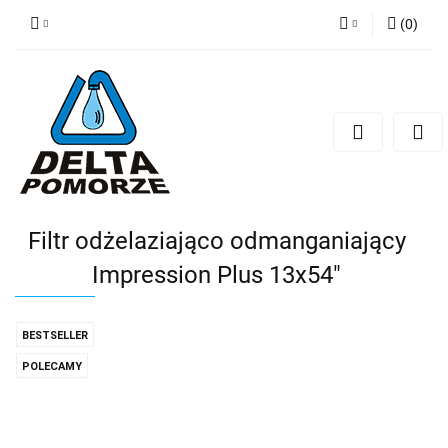
(
0
)
Zaloguj się
Zarejestruj się
Dodaj zgłoszenie
Zgody cookies
Filtr odżelaziająco odmanganiający
Impression Plus 13x54"
BESTSELLER
POLECAMY