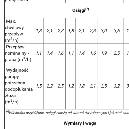
(*)
Osiągi
Max.
chwilowy
1,8
2,1
2,3
1,8
2,1
2,3
3,0
3,5
1
przepływ
3
(m
/h)
Przepływ
nominalny -
1,1
1,4
1,6
1,1
1,4
1,6
1,9
2,5
1
3
praca (m
/h)
Wydajność
pompy
potrzebna
1,5
2,2
2,5
1,2
1,8
2,1
2,5
3,2
3
dodopłukania
złoża
3
(m
/h)
(*)
Wielkości przybliżone, osiągi zależą od warunków roboczych i jakości wo
Wymiary i waga