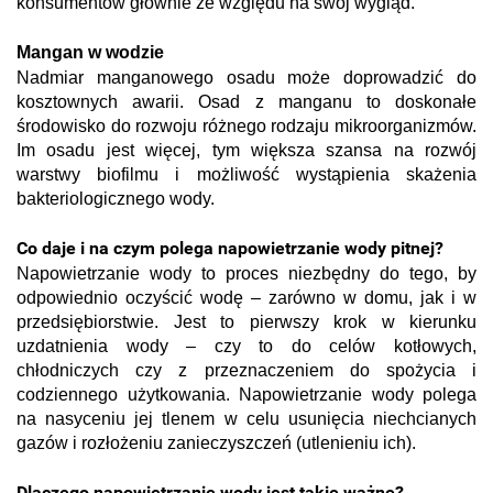
konsumentów głównie ze względu na swój wygląd.
Mangan w wodzie
Nadmiar manganowego osadu może doprowadzić do
kosztownych awarii. Osad z manganu to doskonałe
środowisko do rozwoju różnego rodzaju mikroorganizmów.
Im osadu jest więcej, tym większa szansa na rozwój
warstwy biofilmu i możliwość wystąpienia skażenia
bakteriologicznego wody.
Co daje i na czym polega napowietrzanie wody pitnej?
Napowietrzanie wody to proces niezbędny do tego, by
odpowiednio oczyścić wodę – zarówno w domu, jak i w
przedsiębiorstwie. Jest to pierwszy krok w kierunku
uzdatnienia wody – czy to do celów kotłowych,
chłodniczych czy z przeznaczeniem do spożycia i
codziennego użytkowania. Napowietrzanie wody polega
na nasyceniu jej tlenem w celu usunięcia niechcianych
gazów i rozłożeniu zanieczyszczeń (utlenieniu ich).
Dlaczego napowietrzanie wody jest takie ważne?