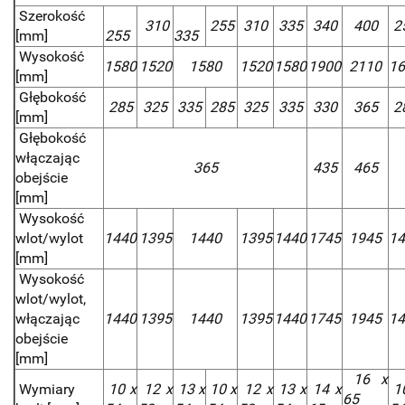
Szerokość
310
255
310
335
340
400
2
[mm]
255
335
Wysokość
1580
1520
1580
1520
1580
1900
2110
16
[mm]
Głębokość
285
325
335
285
325
335
330
365
2
[mm]
Głębokość
włączając
365
435
465
obejście
[mm]
Wysokość
wlot/wylot
1440
1395
1440
1395
1440
1745
1945
14
[mm]
Wysokość
wlot/wylot,
włączając
1440
1395
1440
1395
1440
1745
1945
14
obejście
[mm]
16 x
Wymiary
10 x
12 x
13 x
10 x
12 x
13 x
14 x
10
65