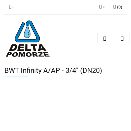
(
0
)
Zaloguj się
Zarejestruj się
Dodaj zgłoszenie
Zgody cookies
BWT Infinity A/AP - 3/4" (DN20)