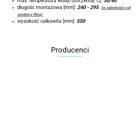
max. temperatura wody/otoczenia[
C]:
30/40
długość montażowa [mm]:
240 - 295
(w zależności od
średnicy filtra)
wysokość całkowita [mm]:
550
Producenci