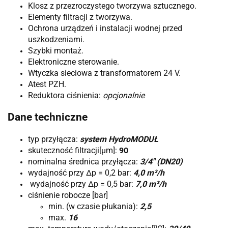
Klosz z przezroczystego tworzywa sztucznego.
Elementy filtracji z tworzywa.
Ochrona urządzeń i instalacji wodnej przed
uszkodzeniami.
Szybki montaż.
Elektroniczne sterowanie.
Wtyczka sieciowa z transformatorem 24 V.
Atest PZH.
Reduktora ciśnienia:
opcjonalnie
Dane techniczne
typ przyłącza:
system HydroMODUŁ
skuteczność filtracji[
μm]
:
90
nominalna średnica przyłącza:
3/4
"
(DN
20)
wydajność przy Δp = 0,2 bar:
4,0 m³/h
wydajność przy Δp = 0,5 bar:
7,0 m³/h
ciśnienie robocze [bar]
min. (w czasie płukania):
2,5
max.
16
o