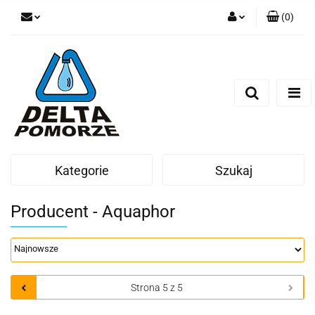
(
0
)
Zaloguj się
Zarejestruj się
Dodaj zgłoszenie
Zgody cookies
Kategorie
Szukaj
Producent - Aquaphor