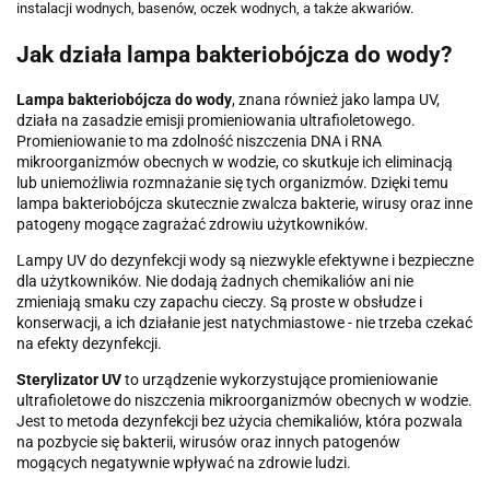
instalacji wodnych, basenów, oczek wodnych, a także akwariów.
Jak działa lampa bakteriobójcza do wody?
Lampa bakteriobójcza do wody
, znana również jako lampa UV,
działa na zasadzie emisji promieniowania ultrafioletowego.
Promieniowanie to ma zdolność niszczenia DNA i RNA
mikroorganizmów obecnych w wodzie, co skutkuje ich eliminacją
lub uniemożliwia rozmnażanie się tych organizmów. Dzięki temu
lampa bakteriobójcza skutecznie zwalcza bakterie, wirusy oraz inne
patogeny mogące zagrażać zdrowiu użytkowników.
Lampy UV do dezynfekcji wody są niezwykle efektywne i bezpieczne
dla użytkowników. Nie dodają żadnych chemikaliów ani nie
zmieniają smaku czy zapachu cieczy. Są proste w obsłudze i
konserwacji, a ich działanie jest natychmiastowe - nie trzeba czekać
na efekty dezynfekcji.
Sterylizator UV
to urządzenie wykorzystujące promieniowanie
ultrafioletowe do niszczenia mikroorganizmów obecnych w wodzie.
Jest to metoda dezynfekcji bez użycia chemikaliów, która pozwala
na pozbycie się bakterii, wirusów oraz innych patogenów
mogących negatywnie wpływać na zdrowie ludzi.