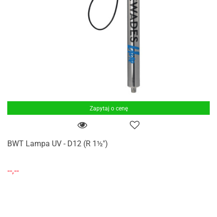
Zapytaj o cenę
BWT Lampa UV - D12 (R 1½")
--,--