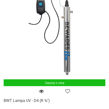
Zapytaj o cenę
BWT Lampa UV - D4 (R ¾")