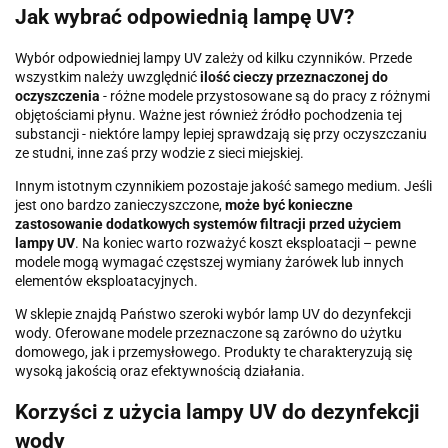
Jak wybrać odpowiednią lampę UV?
Wybór odpowiedniej lampy UV zależy od kilku czynników. Przede
wszystkim należy uwzględnić
ilość cieczy przeznaczonej do
oczyszczenia
- różne modele przystosowane są do pracy z różnymi
objętościami płynu. Ważne jest również źródło pochodzenia tej
substancji - niektóre lampy lepiej sprawdzają się przy oczyszczaniu
ze studni, inne zaś przy wodzie z sieci miejskiej.
Innym istotnym czynnikiem pozostaje jakość samego medium. Jeśli
jest ono bardzo zanieczyszczone,
może być konieczne
zastosowanie dodatkowych systemów filtracji przed użyciem
lampy UV
. Na koniec warto rozważyć koszt eksploatacji – pewne
modele mogą wymagać częstszej wymiany żarówek lub innych
elementów eksploatacyjnych.
W sklepie znajdą Państwo szeroki wybór lamp UV do dezynfekcji
wody. Oferowane modele przeznaczone są zarówno do użytku
domowego, jak i przemysłowego. Produkty te charakteryzują się
wysoką jakością oraz efektywnością działania.
Korzyści z użycia lampy UV do dezynfekcji
wody