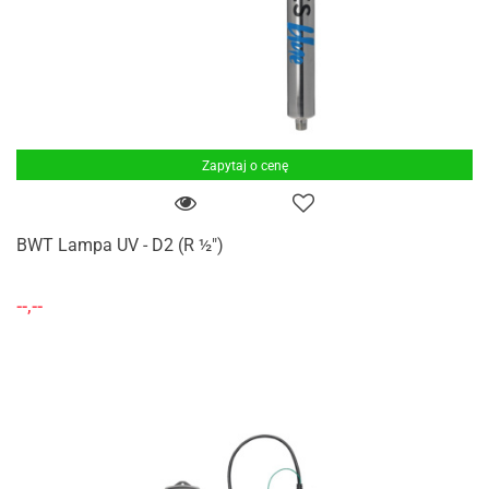
Zapytaj o cenę
BWT Lampa UV - D2 (R ½")
--,--