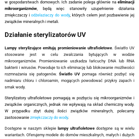
w gospodarstwach domowych. Ich zadanie polega głównie na
eliminacji
mikroorganizmów
, będą więc stanowiły uzupełnienie działania
zmiękczaczy i
odżelaziaczy do wody
, których celem jest pozbawienie jej
związków mineralnych i metali.
Działanie sterylizatorów UV
Lampy sterylizujące emitują promieniowanie ultrafioletowe
. Światło UV
stosowane jest w celu zwalczania bytujących w wodzie
mikroorganizmów. Promieniowanie uszkadza łańcuchy DNA lub RNA
bakterii i wirusów. Powoduje to ich eliminację lub blokowanie możliwości
rozmnażania się patogenów.
Światło UV
pomaga również pozbyć się
nadmiaru chloru i chloroamin, mogących powodować przykry zapach i
smak wody.
Sterylizatory ultrafioletowe pomagają w pozbyciu się mikroorganizmów i
związków organicznych, jednak nie wpływają na skład chemiczny wody.
W przypadku zbyt dużej ilości związków mineralnych, polecamy
zastosowanie
zmiękczaczy do wody
.
Dostępne w naszym sklepie
lampy ultrafioletowe
dostępne są w wielu
wariantach. Oferujemy modele do domów mieszkalnych, małych i dużych