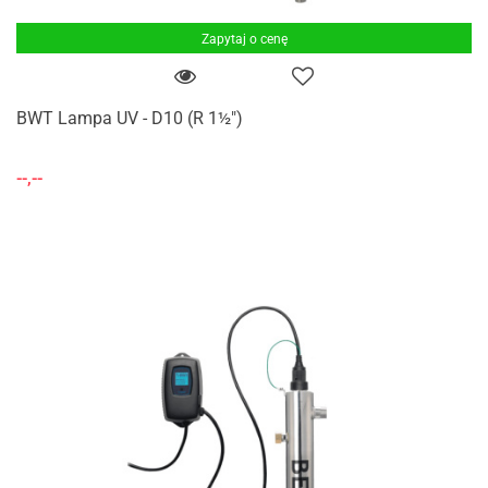
Zapytaj o cenę
BWT Lampa UV - D10 (R 1½")
--,--