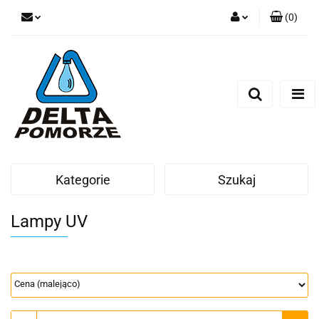
(
0
)
Zaloguj się
Zarejestruj się
Dodaj zgłoszenie
Zgody cookies
Kategorie
Szukaj
Lampy UV