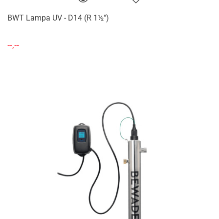
BWT Lampa UV - D14 (R 1½")
--,--