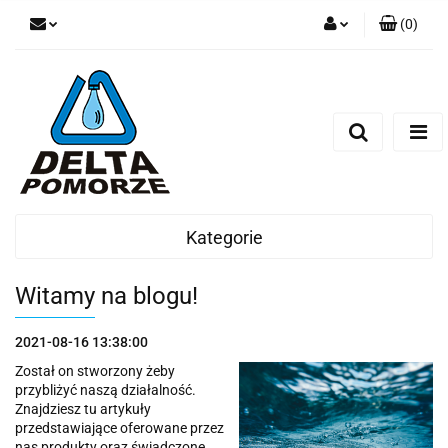
(
0
)
Zaloguj się
Zarejestruj się
Dodaj zgłoszenie
Zgody cookies
Kategorie
Witamy na blogu!
2021-08-16 13:38:00
Został on stworzony żeby
przybliżyć naszą działalność.
Znajdziesz tu artykuły
przedstawiające oferowane przez
nas produkty oraz świadczone