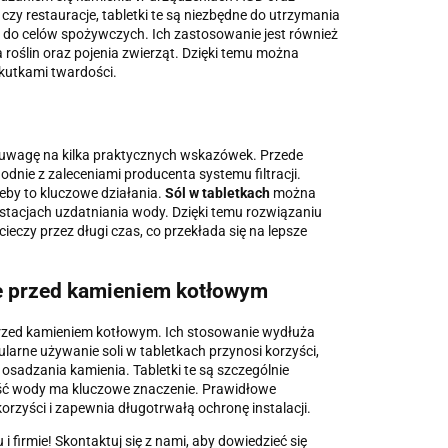
zy restauracje, tabletki te są niezbędne do utrzymania
 do celów spożywczych. Ich zastosowanie jest również
roślin oraz pojenia zwierząt. Dzięki temu można
kutkami twardości.
 uwagę na kilka praktycznych wskazówek. Przede
dnie z zaleceniami producenta systemu filtracji.
eby to kluczowe działania.
Sól w tabletkach
można
w stacjach uzdatniania wody. Dzięki temu rozwiązaniu
ieczy przez długi czas, co przekłada się na lepsze
ie przed kamieniem kotłowym
 przed kamieniem kotłowym. Ich stosowanie wydłuża
rne używanie soli w tabletkach przynosi korzyści,
 osadzania kamienia. Tabletki te są szczególnie
ść wody ma kluczowe znaczenie. Prawidłowe
orzyści i zapewnia długotrwałą ochronę instalacji.
firmie! Skontaktuj się z nami, aby dowiedzieć się