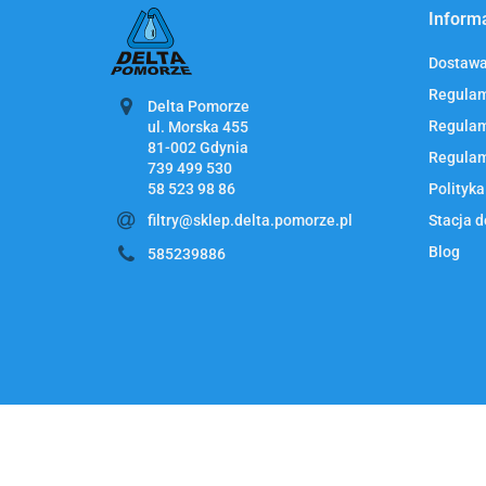
Inform
Dostawa 
Regulam
Delta Pomorze
Regulam
ul. Morska 455
Regulam
58 523 98 86
Polityka
filtry@sklep.delta.pomorze.pl
Stacja d
Blog
585239886