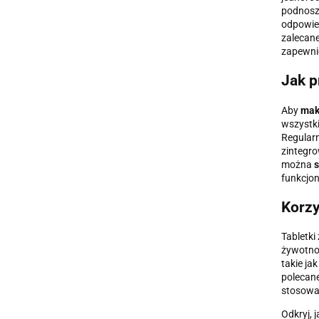
podnoszą
odpowied
zalecane
zapewnić
Jak p
Aby
mak
wszystki
Regularn
zintegro
można
s
funkcjo
Korzy
Tabletki
żywotnoś
takie ja
polecan
stosowan
Odkryj, 