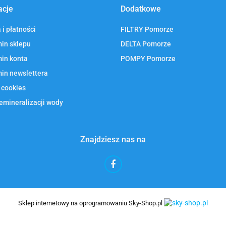
acje
Dodatkowe
i płatności
FILTRY Pomorze
in sklepu
DELTA Pomorze
in konta
POMPY Pomorze
in newslettera
 cookies
emineralizacji wody
Znajdziesz nas na
Sklep internetowy na oprogramowaniu Sky-Shop.pl