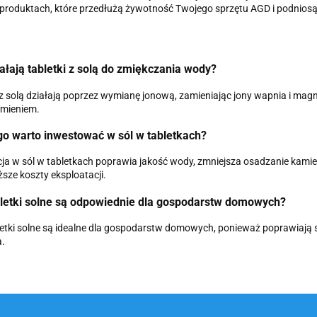
 produktach, które przedłużą żywotność Twojego sprzętu AGD i podnios
ałają tabletki z solą do zmiękczania wody?
 z solą działają poprzez wymianę jonową, zamieniając jony wapnia i mag
amieniem.
go warto inwestować w sól w tabletkach?
ja w sól w tabletkach poprawia jakość wody, zmniejsza osadzanie kami
iższe koszty eksploatacji.
bletki solne są odpowiednie dla gospodarstw domowych?
letki solne są idealne dla gospodarstw domowych, ponieważ poprawiają 
.