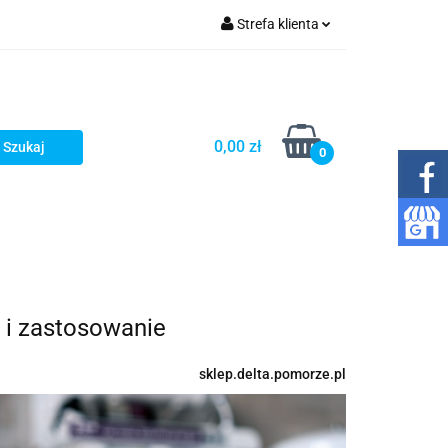
Strefa klienta
o gazowania wody
Zaloguj się
Zarejestruj się
Dodaj zgłoszenie
0,00 zł
0
Zgody cookies
mpy
Wkłady
Inne
Kontakt
 i zastosowanie
sklep.delta.pomorze.pl