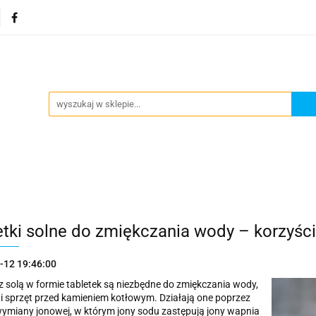
Stacje uzdatniania
Dystrybutory wody
Ekspresy d
dy
Inne
Kontakt
Nowości
Blog
Zobacz
ystrybutory wody
Ekspresy do gazowania wody
Po
etki solne do zmiękczania wody – korzyści
-12 19:46:00
 z solą w formie tabletek są niezbędne do zmiękczania wody,
i sprzęt przed kamieniem kotłowym. Działają one poprzez
ymiany jonowej, w którym jony sodu zastępują jony wapnia