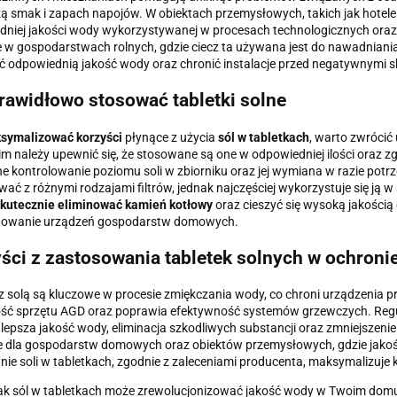
 smak i zapach napojów. W obiektach przemysłowych, takich jak hotele c
niej jakości wody wykorzystywanej w procesach technologicznych oraz
 w gospodarstwach rolnych, gdzie ciecz ta używana jest do nawadniania 
 odpowiednią jakość wody oraz chronić instalacje przed negatywnymi s
rawidłowo stosować tabletki solne
symalizować korzyści
płynące z użycia
sól w tabletkach
, warto zwrócić
m należy upewnić się, że stosowane są one w odpowiedniej ilości oraz zgo
e kontrolowanie poziomu soli w zbiorniku oraz jej wymiana w razie potrz
wać z różnymi rodzajami filtrów, jednak najczęściej wykorzystuje się ją 
kutecznie eliminować kamień kotłowy
oraz cieszyć się wysoką jakością c
nowanie urządzeń gospodarstw domowych.
ści z zastosowania tabletek solnych w ochron
 z solą są kluczowe w procesie zmiękczania wody, co chroni urządzenia
ć sprzętu AGD oraz poprawia efektywność systemów grzewczych. Regula
k lepsza jakość wody, eliminacja szkodliwych substancji oraz zmniejszenie
e dla gospodarstw domowych oraz obiektów przemysłowych, gdzie jako
ie soli w tabletkach, zgodnie z zaleceniami producenta, maksymalizuje k
jak sól w tabletkach może zrewolucjonizować jakość wody w Twoim domu i 