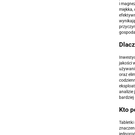
i magnez
miękka,
efektyw
wynikają
przyczyn
gospoda
Dlacz
Inwesty
jakości 
używanie
oraz eli
codzienn
eksploat
analizie
bardziej
Kto p
Tabletki
znaczeni
jednoro