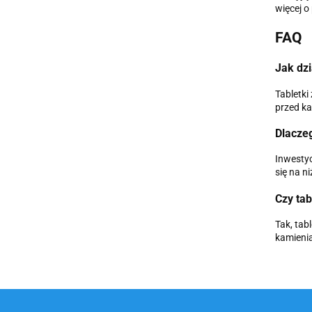
więcej o
FAQ
Jak dzi
Tabletki
przed k
Dlacze
Inwestyc
się na n
Czy ta
Tak, tab
kamienia