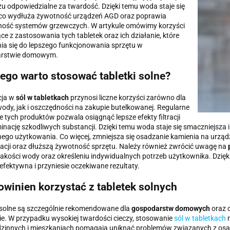
u odpowiedzialne za twardość. Dzięki temu woda staje się
 co wydłuża żywotność urządzeń AGD oraz poprawia
ność systemów grzewczych. W artykule omówimy korzyści
ce z zastosowania tych tabletek oraz ich działanie, które
ia się do lepszego funkcjonowania sprzętu w
rstwie domowym.
ego warto stosować tabletki solne?
cja w
sól w tabletkach
przynosi liczne korzyści zarówno dla
wody, jak i oszczędności na zakupie butelkowanej. Regularne
 tych produktów pozwala osiągnąć lepsze efekty filtracji
minację szkodliwych substancji. Dzięki temu woda staje się smaczniejsz
ego użytkowania. Co więcej, zmniejsza się osadzanie kamienia na urządz
acji oraz dłuższą żywotność sprzętu. Należy również zwrócić uwagę na
 jakości wody oraz określeniu indywidualnych potrzeb użytkownika. Dzięk
 efektywna i przyniesie oczekiwane rezultaty.
owinien korzystać z tabletek solnych
 solne są szczególnie rekomendowane dla
gospodarstw domowych
oraz 
e. W przypadku wysokiej twardości cieczy, stosowanie
sól w tabletkach
m
dzinnych i mieszkaniach pomagają uniknąć problemów związanych z osa