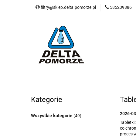
filtry@sklep.delta.pomorze.pl
585239886
Filtry do wody
Pompy
Wkła
Filtry do wody
Stacje uzdatniania
D
Nowości
Blog
Zobacz
Kategorie
Tabl
2026-03
Wszystkie kategorie
(49)
Tabletki
co chron
proces w