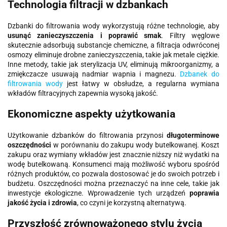
Technologia filtracji w dzbankach
Dzbanki do filtrowania wody wykorzystują różne technologie, aby
usunąć zanieczyszczenia i poprawić smak
. Filtry węglowe
skutecznie adsorbują substancje chemiczne, a filtracja odwróconej
osmozy eliminuje drobne zanieczyszczenia, takie jak metale ciężkie.
Inne metody, takie jak sterylizacja UV, eliminują mikroorganizmy, a
zmiękczacze usuwają nadmiar wapnia i magnezu.
Dzbanek do
filtrowania wody
jest łatwy w obsłudze, a regularna wymiana
wkładów filtracyjnych zapewnia wysoką jakość.
Ekonomiczne aspekty użytkowania
Użytkowanie dzbanków do filtrowania przynosi
długoterminowe
oszczędności
w porównaniu do zakupu wody butelkowanej. Koszt
zakupu oraz wymiany wkładów jest znacznie niższy niż wydatki na
wodę butelkowaną. Konsumenci mają możliwość wyboru spośród
różnych produktów, co pozwala dostosować je do swoich potrzeb i
budżetu. Oszczędności można przeznaczyć na inne cele, takie jak
inwestycje ekologiczne. Wprowadzenie tych urządzeń
poprawia
jakość życia i zdrowia
, co czyni je korzystną alternatywą.
Przyszłość zrównoważonego stylu życia